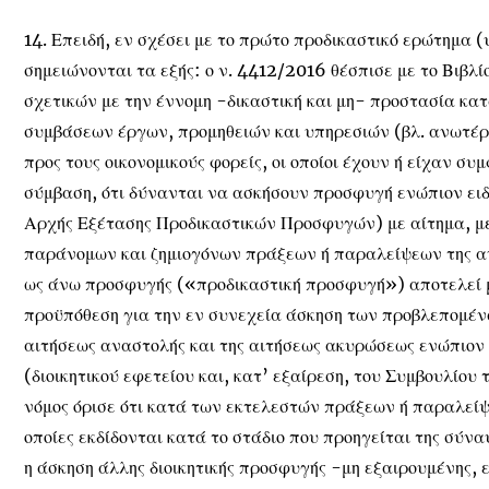
14. Επειδή, εν σχέσει με το πρώτο προδικαστικό ερώτημα (
σημειώνονται τα εξής: ο ν. 4412/2016 θέσπισε με το Βιβλ
σχετικών με την έννομη -δικαστική και μη- προστασία κα
συμβάσεων έργων, προμηθειών και υπηρεσιών (βλ. ανωτέρ
προς τους οικονομικούς φορείς, οι οποίοι έχουν ή είχαν σ
σύμβαση, ότι δύνανται να ασκήσουν προσφυγή ενώπιον ει
Αρχής Εξέτασης Προδικαστικών Προσφυγών) με αίτημα, μ
παράνομων και ζημιογόνων πράξεων ή παραλείψεων της α
ως άνω προσφυγής («προδικαστική προσφυγή») αποτελεί μ
προϋπόθεση για την εν συνεχεία άσκηση των προβλεπομένω
αιτήσεως αναστολής και της αιτήσεως ακυρώσεως ενώπιον 
(διοικητικού εφετείου και, κατ’ εξαίρεση, του Συμβουλίου
νόμος όρισε ότι κατά των εκτελεστών πράξεων ή παραλείψ
οποίες εκδίδονται κατά το στάδιο που προηγείται της σύνα
η άσκηση άλλης διοικητικής προσφυγής -μη εξαιρουμένης, ε