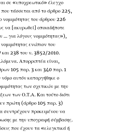
νται σε «υποχρεωτικό» έλεγχο
ς που τάσσεται από το άρθρο 225,
χο νομιμότητας του άρθρου 226
ς να [ακυρωθεί] οποιαδήποτε
 … για λόγους νομιμότητας»),
ή νομιμότητας ενώπιον του
 και 238 του ν. 3852/2010.
λλόμενα. Απορριπτέα είναι,
θρων 105 παρ. 3 και 340 παρ. 1
ν νόμο αυτόν καταργήθηκε ο
μιμότητας των σχετικών με την
εων των Ο.Τ.Α. Και τούτο διότι
μεν πρώτη (άρθρο 105 παρ. 3)
να συντρέχουν προκειμένου να
ωσης με την υπογραφή σύμβασης.
ώσεις που έχουν τα «ελεγκτικά ή