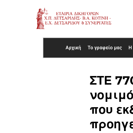
Αρχική
Το γραφείο μας
Η
ΣΤΕ 77
νομιμό
που εκ
προηγε