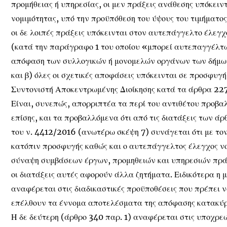
προμήθειας ή υπηρεσίας, οι μεν πράξεις ανάθεσης υπόκει
νομιμότητας, υπό την προϋπόθεση του ύψους του τιμήματο
οι δε λοιπές πράξεις υπόκεινται στον αυτεπάγγελτο έλεγ
(κατά την παράγραφο 1 του οποίου «μπορεί αυτεπαγγέλτω
απόφαση των συλλογικών ή μονομελών οργάνων των δήμων
και β) όλες οι σχετικές αποφάσεις υπόκεινται σε προσφυγ
Συντονιστή Αποκεντρωμένης Διοίκησης κατά τα άρθρα 227
Είναι, συνεπώς, απορριπτέα τα περί του αντιθέτου προβα
επίσης, και τα προβαλλόμενα ότι από τις διατάξεις των άρ
του ν. 4412/2016 (ανωτέρω σκέψη 7) συνάγεται ότι με το
κατόπιν προσφυγής καθώς και ο αυτεπάγγελτος έλεγχος νο
σύναψη συμβάσεων έργων, προμηθειών και υπηρεσιών πράξ
οι διατάξεις αυτές αφορούν άλλα ζητήματα. Ειδικότερα η 
αναφέρεται στις διαδικαστικές προϋποθέσεις που πρέπει 
επέλθουν τα έννομα αποτελέσματα της απόφασης κατακύρ
Η δε δεύτερη (άρθρο 340 παρ. 1) αναφέρεται στις υποχρε