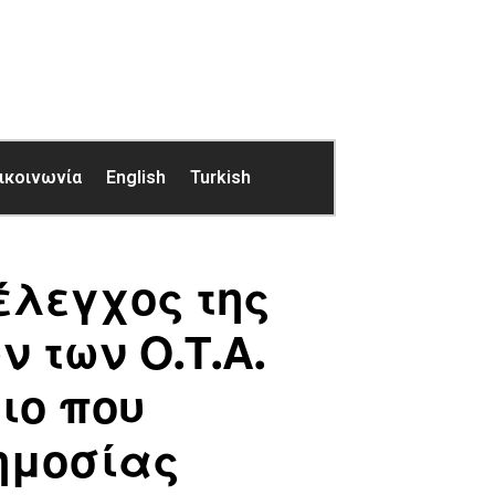
ικοινωνία
English
Turkish
έλεγχος της
 των Ο.Τ.Α.
ιο που
ημοσίας