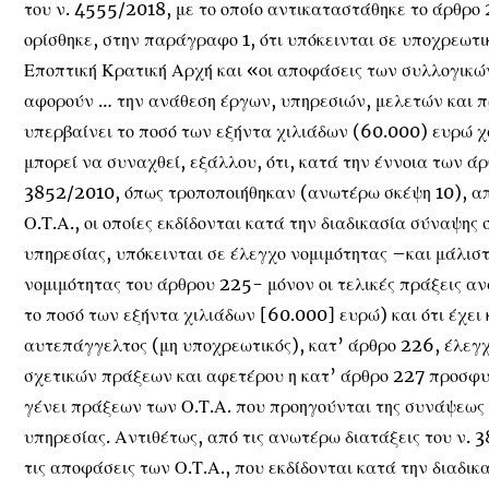
του ν. 4555/2018, με το οποίο αντικαταστάθηκε το άρθρο
ορίσθηκε, στην παράγραφο 1, ότι υπόκεινται σε υποχρεωτι
Εποπτική Κρατική Αρχή και «οι αποφάσεις των συλλογικώ
αφορούν … την ανάθεση έργων, υπηρεσιών, μελετών και π
υπερβαίνει το ποσό των εξήντα χιλιάδων (60.000) ευρώ χω
μπορεί να συναχθεί, εξάλλου, ότι, κατά την έννοια των ά
3852/2010, όπως τροποποιήθηκαν (ανωτέρω σκέψη 10), απ
Ο.Τ.Α., οι οποίες εκδίδονται κατά την διαδικασία σύναψης
υπηρεσίας, υπόκεινται σε έλεγχο νομιμότητας –και μάλι
νομιμότητας του άρθρου 225- μόνον οι τελικές πράξεις αν
το ποσό των εξήντα χιλιάδων [60.000] ευρώ) και ότι έχει
αυτεπάγγελτος (μη υποχρεωτικός), κατ’ άρθρο 226, έλεγ
σχετικών πράξεων και αφετέρου η κατ’ άρθρο 227 προσφυ
γένει πράξεων των Ο.Τ.Α. που προηγούνται της συνάψεως 
υπηρεσίας. Αντιθέτως, από τις ανωτέρω διατάξεις του ν. 
τις αποφάσεις των Ο.Τ.Α., που εκδίδονται κατά την διαδι