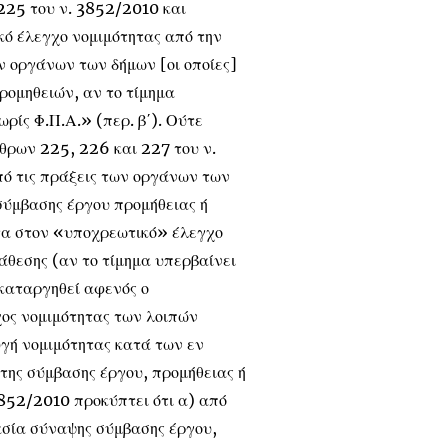
 225 του ν. 3852/2010 και
κό έλεγχο νομιμότητας από την
ν οργάνων των δήμων [οι οποίες]
ρομηθειών, αν το τίμημα
ρίς Φ.Π.Α.» (περ. β΄). Ούτε
ρθρων 225, 226 και 227 του ν.
ό τις πράξεις των οργάνων των
 σύμβασης έργου προμήθειας ή
στα στον «υποχρεωτικό» έλεγχο
άθεσης (αν το τίμημα υπερβαίνει
 καταργηθεί αφενός ο
χος νομιμότητας των λοιπών
γή νομιμότητας κατά των εν
της σύμβασης έργου, προμήθειας ή
3852/2010 προκύπτει ότι α) από
κασία σύναψης σύμβασης έργου,