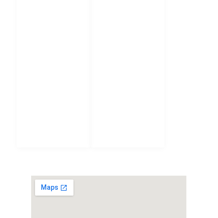
της
Επικρατείας
Ελεγκτικό
Συνέδριο
Άρειος Πάγος
Νομικό
Συμβούλιο
του Κράτους
Ενιαία Αρχή
Δημοσίων
Συμβάσεων
ΧΑΡΤΗΣ