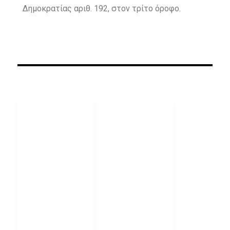
Δημοκρατίας αριθ. 192, στον τρίτο όροφο.
ΧΡΗΣΙΜΟΙ
ΕΠΙΚΟΙΝΩΝΙΑ
ΣΥΝΔΕΣΜΟΙ
25510 26607
Δικηγορικός
christosdetsaridis@gmail.com
Σύλλογος
Αλεξ/πολης
Λ. Δημοκρατίας
192, 68131
Διοικητικό
Αλεξανδρούπολη
Εφετείο
Αθηνών
Συμβούλιο