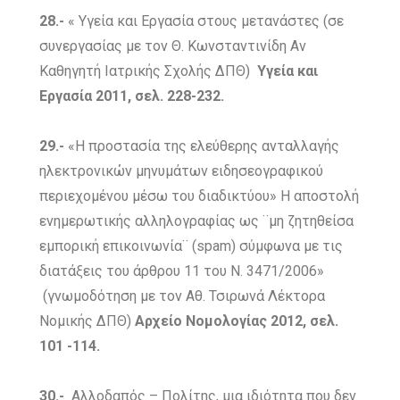
28.-
« Υγεία και Εργασία στους μετανάστες (σε
συνεργασίας με τον Θ. Κωνσταντινίδη Αν
Καθηγητή Ιατρικής Σχολής ΔΠΘ)
Υγεία και
Εργασία 2011, σελ. 228-232.
29.-
«Η προστασία της ελεύθερης ανταλλαγής
ηλεκτρονικών μηνυμάτων ειδησεογραφικού
περιεχομένου μέσω του διαδικτύου» Η αποστολή
ενημερωτικής αλληλογραφίας ως ¨μη ζητηθείσα
εμπορική επικοινωνία¨ (spam) σύμφωνα με τις
διατάξεις του άρθρου 11 του Ν. 3471/2006»
(γνωμοδότηση με τον Αθ. Τσιρωνά Λέκτορα
Νομικής ΔΠΘ)
Αρχείο Νομολογίας 2012, σελ.
101 -114.
30.-
Αλλοδαπός – Πολίτης, μια ιδιότητα που δεν