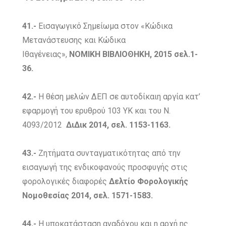
41.-
Εισαγωγικό Σημείωμα στον «Κώδικα
Μετανάστευσης και Κώδικα
Ιθαγένειας»,
ΝΟΜΙΚΗ ΒΙΒΛΙΟΘΗΚΗ, 2015 σελ.1-
36.
42.-
H θέση μελών ΔΕΠ σε αυτοδίκαιη αργία κατ’
εφαρμογή του ερυθρού 103 ΥΚ και του Ν.
4093/2012
ΔιΔικ 2014, σελ. 1153-1163.
43.-
Ζητήματα συνταγματικότητας από την
εισαγωγή της ενδικοφανούς προσφυγής στις
φορολογικές διαφορές
Δελτίο Φορολογικής
Νομοθεσίας 2014, σελ. 1571-1583.
44.-
Η υποκατάσταση αναδόχου και η αρχή ης