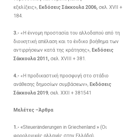
εξελίξεις»,
Εκδόσεις Σάκκουλα 2006,
σελ. XVIΙ +
184.
3.-
«Η έννομη προστασία του αλλοδαπού από τη
διοικητική απέλαση και το ένδικο βοήθημα των
αντιρρήσεων κατά της κράτησης»,
Εκδόσεις
Σάκκουλα 2011,
σελ. XVΙIΙ + 381.
4.-
«Η προδικαστική προσφυγή στο στάδιο
ανάθεσης δημοσίων συμβάσεων»,
Εκδόσεις
Σάκκουλα 2019
, σελ. XXII + 381541
Μελέτες –Άρθρα
1.- «
Steueränderungen in Griechenland
»
(Οι
φορολογικές αλλαγές στην Ελλάδα),