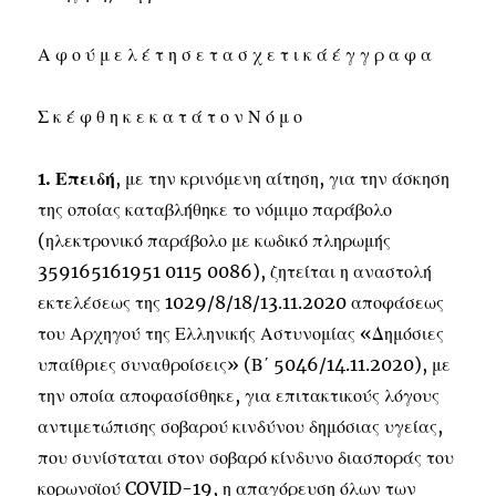
Α φ ο ύ μ ε λ έ τ η σ ε τ α σ χ ε τ ι κ ά έ γ γ ρ α φ α
Σ κ έ φ θ η κ ε κ α τ ά τ ο ν Ν ό μ ο
1. Επειδή
, με την κρινόμενη αίτηση, για την άσκηση
της οποίας καταβλήθηκε το νόμιμο παράβολο
(ηλεκτρονικό παράβολο με κωδικό πληρωμής
359165161951 0115 0086), ζητείται η αναστολή
εκτελέσεως της 1029/8/18/13.11.2020 αποφάσεως
του Αρχηγού της Ελληνικής Αστυνομίας «Δημόσιες
υπαίθριες συναθροίσεις» (Β΄ 5046/14.11.2020), με
την οποία αποφασίσθηκε, για επιτακτικούς λόγους
αντιμετώπισης σοβαρού κινδύνου δημόσιας υγείας,
που συνίσταται στον σοβαρό κίνδυνο διασποράς του
κορωνοϊού COVID-19, η απαγόρευση όλων των