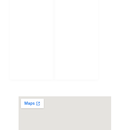
Επικρατείας
Ελεγκτικό
Συνέδριο
Άρειος Πάγος
Νομικό
Συμβούλιο
του Κράτους
Ενιαία Αρχή
Δημοσίων
Συμβάσεων
ΧΑΡΤΗΣ