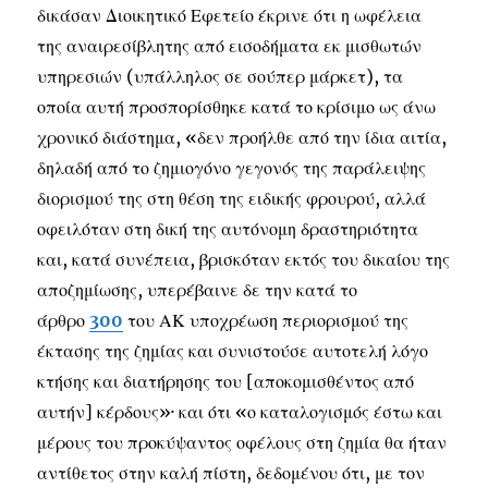
δικάσαν Διοικητικό Εφετείο έκρινε ότι η ωφέλεια
της αναιρεσίβλητης από εισοδήματα εκ μισθωτών
υπηρεσιών (υπάλληλος σε σούπερ μάρκετ), τα
οποία αυτή προσπορίσθηκε κατά το κρίσιμο ως άνω
χρονικό διάστημα, «δεν προήλθε από την ίδια αιτία,
δηλαδή από το ζημιογόνο γεγονός της παράλειψης
διορισμού της στη θέση της ειδικής φρουρού, αλλά
οφειλόταν στη δική της αυτόνομη δραστηριότητα
και, κατά συνέπεια, βρισκόταν εκτός του δικαίου της
αποζημίωσης, υπερέβαινε δε την κατά το
άρθρο
300
του ΑΚ υποχρέωση περιορισμού της
έκτασης της ζημίας και συνιστούσε αυτοτελή λόγο
κτήσης και διατήρησης του [αποκομισθέντος από
αυτήν] κέρδους»· και ότι «ο καταλογισμός έστω και
μέρους του προκύψαντος οφέλους στη ζημία θα ήταν
αντίθετος στην καλή πίστη, δεδομένου ότι, με τον