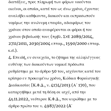
διατάξεις, προς πληρωμή των φόρων νοούνται
εκείνοι, οι οποίοι, κατά τον ως άνω χρόνο, έχοντας
αναλάβει καθήκοντα, διοικούν και εκπροσωπούν
νομίμως την ανώνυμη εταιρία, αδιαφόρως του
χρόνου στον οποίο αναφέρονται οι φόροι ή του
χρόνου βεβαίωσής τους (πρβλ. ΣτΕ 2089/2014,
2711/2011, 2030/2004 επταμ., 1590/2000 επταμ.
κ.ά.).
4. Επειδή, εν συνεχεία, το ζήτημα της αλληλέγγυας
ευθύνης των διοικούντων νομικά πρόσωπα
ρυθμίστηκε με το άρθρο 50 του, ισχύοντος κατά τον
κρίσιμο εν προκειμένω χρόνο, Κώδικα Φορολογικής
Διαδικασίας [Κ.Φ.Δ., ν. 4174/2013 (Α΄ 170), που
καταργήθηκε μετά τη θέση σε ισχύ, από την
4η.11.2022, νεότερου Κ.Φ.Δ., που κυρώθηκε με το
άρθρο πρώτο του ν. 4987/2022 (A΄