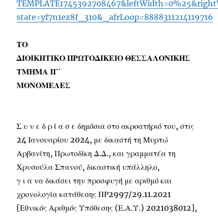
TEMPLATE1745392708467&leftWidth=0%25&rightW
state=yf7n1ez8f_310&_afrLoop=8888311214119716
ΤΟ
ΔΙΟΙΚΗΤΙΚΟ ΠΡΩΤΟΔΙΚΕΙΟ ΘΕΣΣΑΛΟΝΙΚΗΣ
ΤΜΗΜΑ ΙΓ΄
ΜΟΝΟΜΕΛΕΣ
Σ υ ν ε δ ρ ί α σ ε δημόσια στο ακροατήριό του, στις
24 Ιανουαρίου 2024, με δικαστή τη Μυρτώ
Αρβανίτη, Πρωτοδίκη Δ.Δ., και γραμματέα τη
Χρυσούλα Σπανού, δικαστική υπάλληλο,
γ ι α να δικάσει την προσφυγή με αριθμό και
χρονολογία κατάθεσης ΠΡ2997/29.11.2021
[Εθνικός Αριθμός Υπόθεσης (Ε.Α.Υ.) 2021038012],