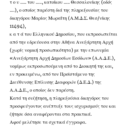
τ ο υ ….. του ….., κατοίκου ….. Θεσσαλονίκης (οδός
….), ο οποίος παρέστη διά της πληρεξουσίας του
δικηγόρου Μαρίας Μωραΐτη (Α.Μ.Δ.Σ. Θεσ/νίκης
11494),
κ α τ ά του Ελληνικού Δημοσίου, που εκπροσωπείται
από την εδρεύουσα στην Αθήνα Ανεξάρτητη Αρχή
(χωρίς νομική προσωπικότητα) με την επωνυμία
«Ανεξάρτητη Αρχή Δημοσίων Εσόδων» (Α.Α.Δ.Ε.),
νομίμως εκπροσωπούμενη από το Διοικητή της και,
εν προκειμένω, από τον Προϊστάμενο της
Διεύθυνσης Επίλυσης Διαφορών (Δ.Ε.Δ.) της
Α.Α.Δ.Ε., ο οποίος δεν παρέστη.
Κατά τη συζήτηση, η πληρεξούσια δικηγόρος του
προσφεύγοντος ανέπτυξε τους ισχυρισμούς του και
ζήτησε όσα αναφέρονται στα πρακτικά.
Αφού μελέτησε τα σχετικά έγγραφα.