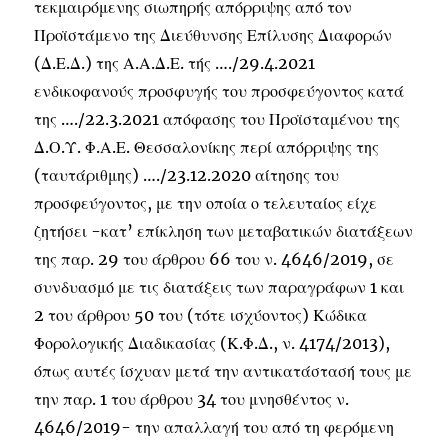
τεκμαιρόμενης σιωπηρής απόρριψης από τον
Προϊστάμενο της Διεύθυνσης Επίλυσης Διαφορών
(Δ.Ε.Δ.) της Α.Α.Δ.Ε. τής …./29.4.2021
ενδικοφανούς προσφυγής του προσφεύγοντος κατά
της …./22.3.2021 απόφασης του Προϊσταμένου της
Δ.Ο.Υ. Φ.Α.Ε. Θεσσαλονίκης περί απόρριψης της
(ταυτάριθμης) …./23.12.2020 αίτησης του
προσφεύγοντος, με την οποία ο τελευταίος είχε
ζητήσει -κατ’ επίκληση των μεταβατικών διατάξεων
της παρ. 29 του άρθρου 66 του ν. 4646/2019, σε
συνδυασμό με τις διατάξεις των παραγράφων 1 και
2 του άρθρου 50 του (τότε ισχύοντος) Κώδικα
Φορολογικής Διαδικασίας (Κ.Φ.Δ., ν. 4174/2013),
όπως αυτές ίσχυαν μετά την αντικατάστασή τους με
την παρ. 1 του άρθρου 34 του μνησθέντος ν.
4646/2019- την απαλλαγή του από τη φερόμενη