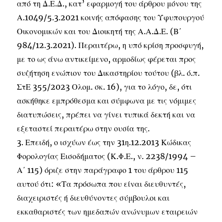
από τη Δ.Ε.Δ., κατ’ εφαρμογή του άρθρου μόνου της
Α.1049/5.3.2021 κοινής απόφασης του Υφυπουργού
Οικονομικών και του Διοικητή της Α.Α.Δ.Ε. (Β΄
984/12.3.2021). Περαιτέρω, η υπό κρίση προσφυγή,
με το ως άνω αντικείμενο, αρμοδίως φέρεται προς
συζήτηση ενώπιον του Δικαστηρίου τούτου (βλ. ό.π.
ΣτΕ 355/2023 Ολομ. σκ. 16), για το λόγο, δε, ότι
ασκήθηκε εμπρόθεσμα και σύμφωνα με τις νόμιμες
διατυπώσεις, πρέπει να γίνει τυπικά δεκτή και να
εξεταστεί περαιτέρω στην ουσία της.
3. Επειδή, ο ισχύων έως την 31η.12.2013 Κώδικας
Φορολογίας Εισοδήματος (Κ.Φ.Ε., ν. 2238/1994 –
Α΄ 115) όριζε στην παράγραφο 1 του άρθρου 115
αυτού ότι: «Τα πρόσωπα που είναι διευθυντές,
διαχειριστές ή διευθύνοντες σύμβουλοι και
εκκαθαριστές των ημεδαπών ανώνυμων εταιρειών