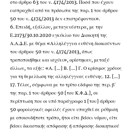
στο άρθρο 63 του ν. 4174/2013. Ποσά που έχουν
εισπραχθεί από τα πρόσωπα της παρ. 1 του άρθρου
50 του ν. 4174/2013 δεν επιστρέφονται».
6. Επειδή, εξάλλου, μεταγενέστερα, με την
Ε.2173/30.10.2020 εγκύκλιο του Διοικητή της
Α.Α.Δ.Ε. με θέμα «Αλληλέγγυα ευθύνη διοικούντων
του άρθρου 50 του ν. 4174/2013, όπως
τροποποιήθηκε και ισχύει», ορίστηκαν, μεταξύ
άλλων, τα εξής: «Α. […] Β. […] Γ. Ο κρίσιμος χρόνος
για τη θεμελίωση της αλληλέγγυας ευθύνης. 12. […]
17. Τέλος, σύμφωνα με το τρίτο εδάφιο της περ. β΄
της παρ. 1 του άρθρου 50 [του Κ.Φ.Δ.], σε
περίπτωση που οι υπό παράγραφο 1 [του] άρθρου
50 φορολογικές οφειλές έχουν υπαχθεί σε ρύθμιση
με οποιονδήποτε τρόπο, ήτοι είτε βάσει νόμου, είτε
βάσει δικαστικής απόφασης ή απόφασης διοικητικού