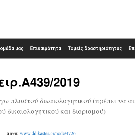
 ομάδα μας
Επικαιρότητα
Τομείς δραστηριότητας
Επ
ειρ.Α439/2019
ω πλαστού δικαιολογητικού (πρέπει να αιτ
ύ δικαιολογητικού και διορισμού)
πηγή:
www.ddikastes.gr/node/4726