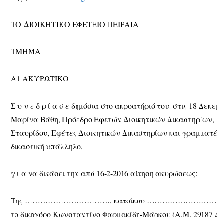
ΤΟ ΔΙΟΙΚΗΤΙΚΟ ΕΦΕΤΕΙΟ ΠΕΙΡΑΙΑ
ΤΜΗΜΑ
Α1 ΑΚΥΡΩΤΙΚΟ
Σ υ ν ε δ ρ ί α σ ε δημόσια στο ακροατήριό του, στις 18 Δεκε
Μαρίνα Βάθη, Πρόεδρο Εφετών Διοικητικών Δικαστηρίων, 
Σταυρίδου, Εφέτες Διοικητικών Δικαστηρίων και γραμματ
δικαστική υπάλληλο,
γ ι α να δικάσει την από 16-2-2016 αίτηση ακυρώσεως:
Της ……………………………, κατοίκου ………………………………, 
το δικηγόρο Κωνσταντίνο Φαρμακίδη-Μάρκου (Α.Μ. 29187 Δ.