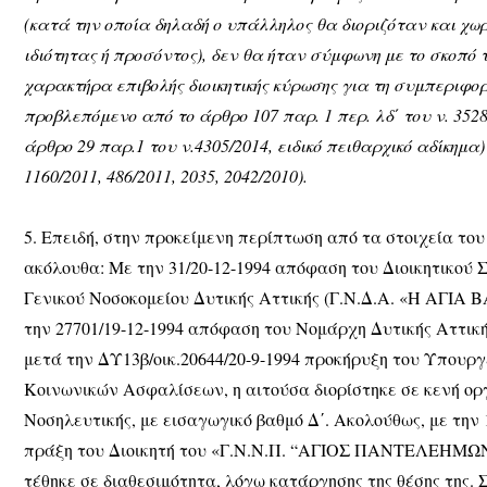
(κατά την οποία δηλαδή ο υπάλληλος θα διοριζόταν και χωρ
ιδιότητας ή προσόντος), δεν θα ήταν σύμφωνη με το σκοπό τ
χαρακτήρα επιβολής διοικητικής κύρωσης για τη συμπεριφο
προβλεπόμενο από το άρθρο 107 παρ. 1 περ. λδ΄ του ν. 3528
άρθρο 29 παρ.1 του ν.4305/2014, ειδικό πειθαρχικό αδίκημα) 
1160/2011, 486/2011, 2035, 2042/2010).
5. Επειδή, στην προκείμενη περίπτωση από τα στοιχεία τ
ακόλουθα: Με την 31/20-12-1994 απόφαση του Διοικητικού
Γενικού Νοσοκομείου Δυτικής Αττικής (Γ.Ν.Δ.Α. «Η ΑΓΙΑ Β
την 27701/19-12-1994 απόφαση του Νομάρχη Δυτικής Αττικής 
μετά την ΔΥ13β/οικ.20644/20-9-1994 προκήρυξη του Υπουργ
Κοινωνικών Ασφαλίσεων, η αιτούσα διορίστηκε σε κενή ο
Νοσηλευτικής, με εισαγωγικό βαθμό Δ΄. Ακολούθως, με την 
πράξη του Διοικητή του «Γ.Ν.Ν.Π. “ΑΓΙΟΣ ΠΑΝΤΕΛΕΗΜΩ
τέθηκε σε διαθεσιμότητα, λόγω κατάργησης της θέσης της. 