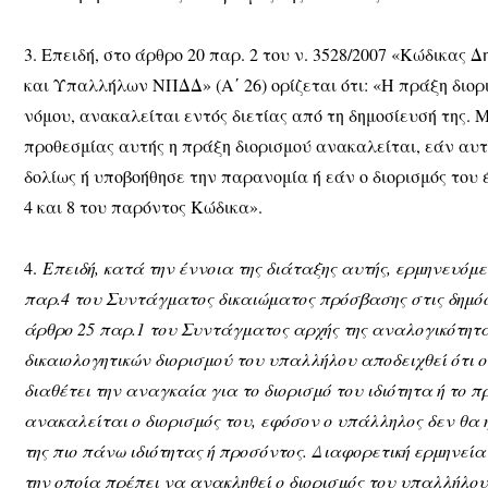
3. Επειδή, στο άρθρο 20 παρ. 2 του ν. 3528/2007 «Κώδικα
και Υπαλλήλων ΝΠΔΔ» (Α΄ 26) ορίζεται ότι: «Η πράξη διο
νόμου, ανακαλείται εντός διετίας από τη δημοσίευσή της.
προθεσμίας αυτής η πράξη διορισμού ανακαλείται, εάν αυ
δολίως ή υποβοήθησε την παρανομία ή εάν ο διορισμός το
4 και 8 του παρόντος Κώδικα».
4.
Επειδή, κατά την έννοια της διάταξης αυτής, ερμηνευόμε
παρ.4 του Συντάγματος δικαιώματος πρόσβασης στις δημόσι
άρθρο 25 παρ.1 του Συντάγματος αρχής της αναλογικότητα
δικαιολογητικών διορισμού του υπαλλήλου αποδειχθεί ότι ο
διαθέτει την αναγκαία για το διορισμό του ιδιότητα ή το 
ανακαλείται ο διορισμός του, εφόσον ο υπάλληλος δεν θα 
της πιο πάνω ιδιότητας ή προσόντος. Διαφορετική ερμηνεί
την οποία πρέπει να ανακληθεί ο διορισμός του υπαλλήλου