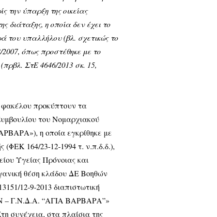
ίς την ύπαρξη της οικείας
ης διάταξης, η οποία δεν έχει το
ρά του υπαλλήλου (βλ. σχετικώς το
/2007, όπως προστέθηκε με το
(πρβλ. ΣτΕ 4646/2013 σκ. 15,
ου φακέλου προκύπτουν τα
 Συμβουλίου του Νομαρχιακού
ΑΡΒΑΡΑ»), η οποία εγκρίθηκε με
(ΦΕΚ 164/23-12-1994 τ. ν.π.δ.δ.),
είου Υγείας Πρόνοιας και
ργανική θέση κλάδου ΔΕ Βοηθών
13151/12-9-2013 διαπιστωτική
Ν – Γ.Ν.Δ.Α. “ΑΓΙΑ ΒΑΡΒΑΡΑ”»
Στη συνέχεια, στα πλαίσια της