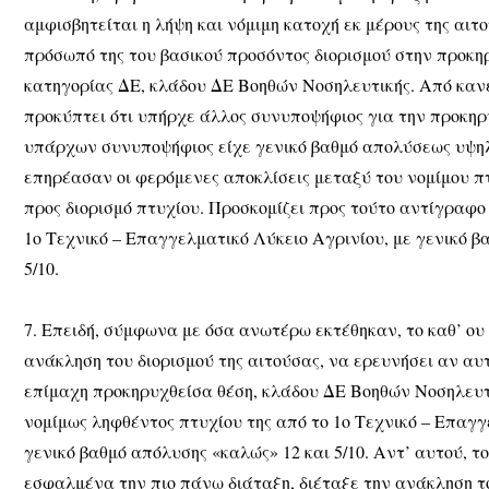
αμφισβητείται η λήψη και νόμιμη κατοχή εκ μέρους της αιτ
πρόσωπό της του βασικού προσόντος διορισμού στην προκη
κατηγορίας ΔΕ, κλάδου ΔΕ Βοηθών Νοσηλευτικής. Από κανέ
προκύπτει ότι υπήρχε άλλος συνυποψήφιος για την προκηρυ
υπάρχων συνυποψήφιος είχε γενικό βαθμό απολύσεως υψηλότ
επηρέασαν οι φερόμενες αποκλίσεις μεταξύ του νομίμου πτ
προς διορισμό πτυχίου. Προσκομίζει προς τούτο αντίγραφο
1ο Τεχνικό – Επαγγελματικό Λύκειο Αγρινίου, με γενικό β
5/10.
7. Επειδή, σύμφωνα με όσα ανωτέρω εκτέθηκαν, το καθ’ ου
ανάκληση του διορισμού της αιτούσας, να ερευνήσει αν αυ
επίμαχη προκηρυχθείσα θέση, κλάδου ΔΕ Βοηθών Νοσηλευτι
νομίμως ληφθέντος πτυχίου της από το 1ο Τεχνικό – Επαγγ
γενικό βαθμό απόλυσης «καλώς» 12 και 5/10. Αντ’ αυτού, τ
εσφαλμένα την πιο πάνω διάταξη, διέταξε την ανάκληση το